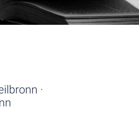
ilbronn ·
onn