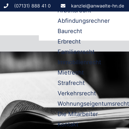
Leistungen
(07131) 888 41 0
kanzlei@anwaelte-hn.de
Arbeitsrecht
Abfindungsrechner
Baurecht
Erbrecht
Familienrecht
Immobilienrecht
Mietrecht
Strafrecht
Verkehrsrecht
Wohnungseigentumsrecht
Die Mitarbeiter
Kontakt