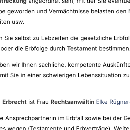
streckung
angeordnet sein, mit der Sie eventue
Erbe geworden und Vermächtnisse belasten den 
iten usw.
 Sie selbst zu Lebzeiten die gesetzliche Erbf
oder die Erbfolge durch
Testament
bestimmen
geben wir Ihnen sachliche, kompetente Auskünft
amit Sie in einer schwierigen Lebenssituation z
m
Erbrecht
ist Frau
Rechtsanwältin
Elke Rügner
te Ansprechpartnerin im Erbfall sowie bei der G
s wegen (Testamente und Erbverträge). Weiter