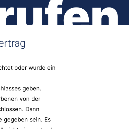
rufen
ertrag
chtet oder wurde ein
chlasses geben.
orbenen von der
hlossen. Dann
e
gegeben sein. Es