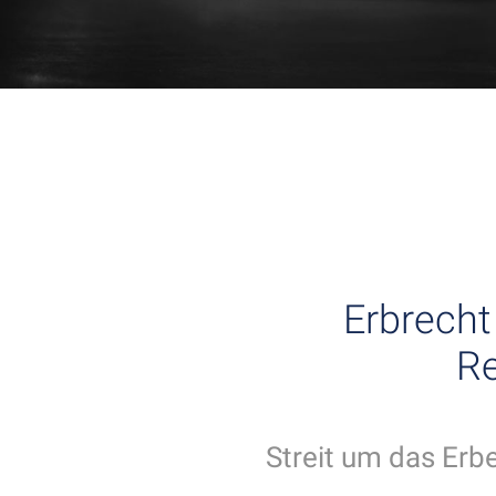
Erbrecht
Re
Streit um das Erb