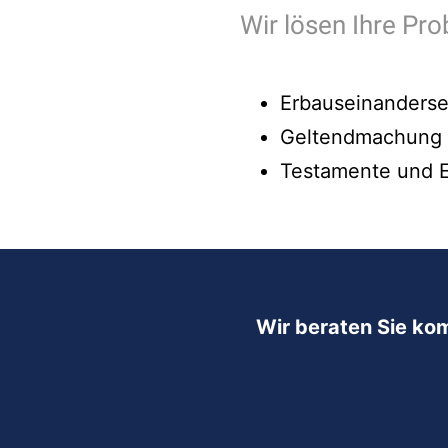
Wir lösen Ihre Pro
Erbauseinanders
Geltendmachung v
Testamente und E
Wir beraten Sie ko