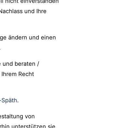
ll nicht einverstanden
Nachlass und Ihre
olge ändern und einen
.
e und beraten /
u Ihrem Recht
-Späth
.
estaltung von
hin unterstützen sie