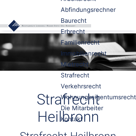
Abfindungsrechner
Baurecht
Erbrecht
Familienrecht
Immobilienrecht
Mietrecht
Strafrecht
Verkehrsrecht
Strafrecht
Wohnungseigentumsrecht
Die Mitarbeiter
Heilbronn
Kontakt