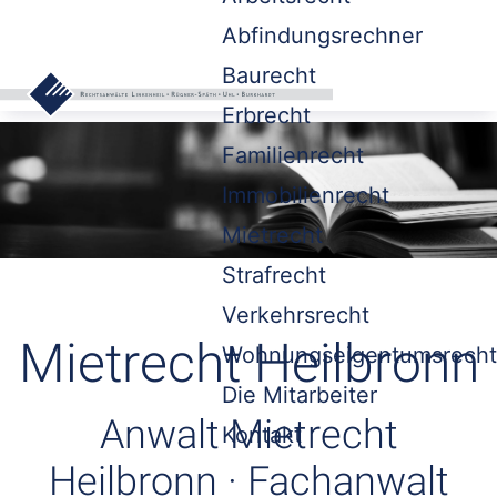
Abfindungsrechner
Baurecht
Erbrecht
Familienrecht
Immobilienrecht
Mietrecht
Strafrecht
Verkehrsrecht
Mietrecht Heilbronn
Wohnungseigentumsrecht
Die Mitarbeiter
Anwalt Mietrecht
Kontakt
Heilbronn · Fachanwalt