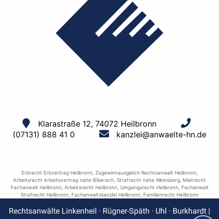
Klarastraße 12, 74072 Heilbronn
(07131) 888 41 0
kanzlei@anwaelte-hn.de
Erbrecht Erbvertrag Heilbronn
,
Zugewinnausgleich Rechtsanwalt Heilbronn
,
Arbeitsrecht Arbeitsvertrag nahe Biberach
,
Strafrecht nahe Weinsberg
,
Mietrecht
Fachanwalt Heilbronn
,
Arbeitsrecht Heilbronn
,
Umgangsrecht Heilbronn
,
Fachanwalt
Strafrecht Heilbronn
,
Fachanwaltskanzlei Heilbronn
,
Familienrecht Heilbronn
Rechtsanwälte Linkenheil · Rügner-Späth · Uhl · Burkhardt |