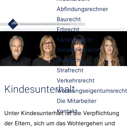
Abfindungsrechner
Baurecht
Erbrecht
Familienrecht
Immobilienrecht
Mietrecht
Strafrecht
Verkehrsrecht
Kindesunterhalt
Wohnungseigentumsrecht
Die Mitarbeiter
Kontakt
Unter Kindesunterhalt ist die Verpflichtung
der Eltern, sich um das Wohlergehen und