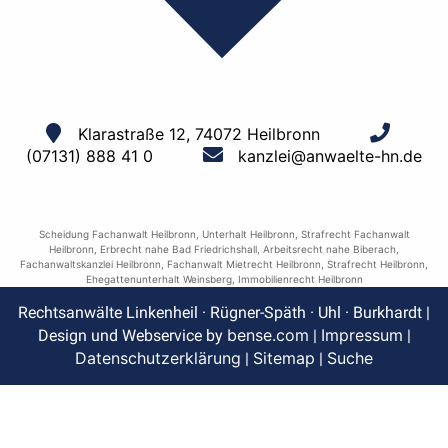
Klarastraße 12, 74072 Heilbronn
(07131) 888 41 0
kanzlei@anwaelte-hn.de
Scheidung Fachanwalt Heilbronn
,
Unterhalt Heilbronn
,
Strafrecht Fachanwalt
Heilbronn
,
Erbrecht nahe Bad Friedrichshall
,
Arbeitsrecht nahe Biberach
,
Fachanwaltskanzlei Heilbronn
,
Fachanwalt Mietrecht Heilbronn
,
Strafrecht Heilbronn
,
Ehegattenunterhalt Weinsberg
,
Immobilienrecht Heilbronn
Rechtsanwälte Linkenheil · Rügner-Späth · Uhl · Burkhardt |
bense.com
Impressum
Design und Webservice by
|
|
Datenschutzerklärung
Sitemap
Suche
|
|