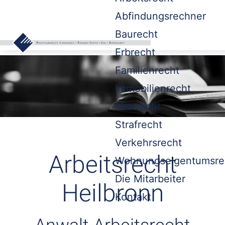
Abfindungsrechner
Baurecht
Erbrecht
Familienrecht
Immobilienrecht
Mietrecht
Strafrecht
Verkehrsrecht
Arbeitsrecht
Wohnungseigentumsre
Die Mitarbeiter
Heilbronn
Kontakt