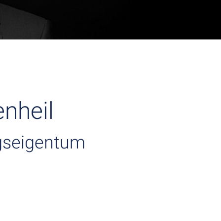
nheil
gseigentum