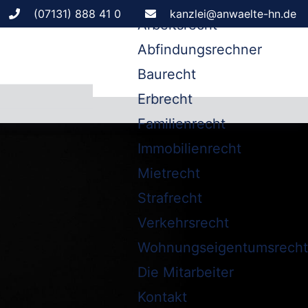
Leistungen
(07131) 888 41 0
kanzlei@anwaelte-hn.de
Arbeitsrecht
Abfindungsrechner
Baurecht
Erbrecht
Familienrecht
Immobilienrecht
Mietrecht
Strafrecht
Verkehrsrecht
Wohnungseigentumsrecht
Die Mitarbeiter
Kontakt