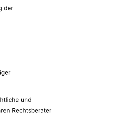
g der
äger
htliche und
hren Rechtsberater