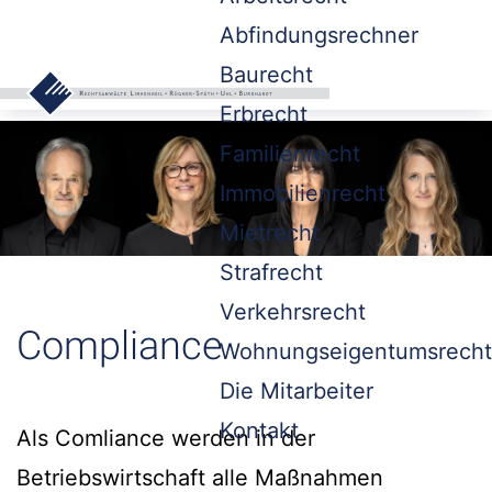
Abfindungsrechner
Baurecht
Erbrecht
Familienrecht
Immobilienrecht
Mietrecht
Strafrecht
Verkehrsrecht
Compliance
Wohnungseigentumsrecht
Die Mitarbeiter
Kontakt
Als Comliance werden in der
Betriebswirtschaft alle Maßnahmen