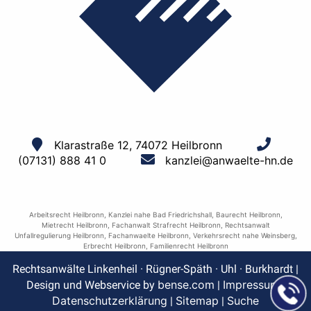
Klarastraße 12, 74072 Heilbronn
(07131) 888 41 0
kanzlei@anwaelte-hn.de
Arbeitsrecht Heilbronn
,
Kanzlei nahe Bad Friedrichshall
,
Baurecht Heilbronn
,
Mietrecht Heilbronn
,
Fachanwalt Strafrecht Heilbronn
,
Rechtsanwalt
Unfallregulierung Heilbronn
,
Fachanwaelte Heilbronn
,
Verkehrsrecht nahe Weinsberg
,
Erbrecht Heilbronn
,
Familienrecht Heilbronn
Rechtsanwälte Linkenheil · Rügner-Späth · Uhl · Burkhardt |
bense.com
Impressum
Design und Webservice by
|
|
Datenschutzerklärung
Sitemap
Suche
|
|