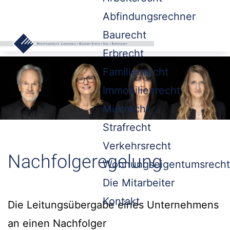
Abfindungsrechner
Baurecht
Erbrecht
Familienrecht
Immobilienrecht
Mietrecht
Strafrecht
Verkehrsrecht
Nachfolgeregelung
Wohnungseigentumsrecht
Die Mitarbeiter
Kontakt
Die Leitungsübergabe eines Unternehmens
an einen Nachfolger