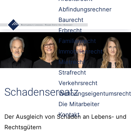
Abfindungsrechner
Baurecht
Erbrecht
Familienrecht
Immobilienrecht
Mietrecht
Strafrecht
Verkehrsrecht
Schadensersatz
Wohnungseigentumsrecht
Die Mitarbeiter
Kontakt
Der Ausgleich von Schäden an Lebens- und
Rechtsgütern