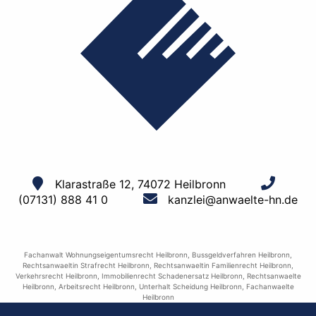
Klarastraße 12, 74072 Heilbronn
(07131) 888 41 0
kanzlei@anwaelte-hn.de
Fachanwalt Wohnungseigentumsrecht Heilbronn
,
Bussgeldverfahren Heilbronn
,
Rechtsanwaeltin Strafrecht Heilbronn
,
Rechtsanwaeltin Familienrecht Heilbronn
,
Verkehrsrecht Heilbronn
,
Immobilienrecht Schadenersatz Heilbronn
,
Rechtsanwaelte
Heilbronn
,
Arbeitsrecht Heilbronn
,
Unterhalt Scheidung Heilbronn
,
Fachanwaelte
Heilbronn