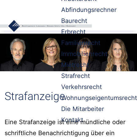
Abfindungsrechner
Baurecht
Erbrecht
Familienrecht
Immobilienrecht
Mietrecht
Strafrecht
Verkehrsrecht
Strafanzeige
Wohnungseigentumsrecht
Die Mitarbeiter
Kontakt
Eine Strafanzeige ist eine mündliche oder
schriftliche Benachrichtigung über ein