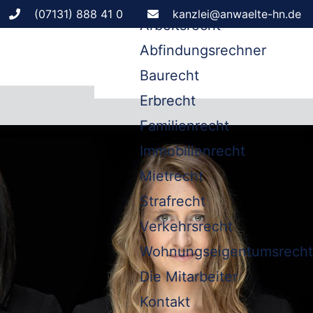
Leistungen
(07131) 888 41 0
kanzlei@anwaelte-hn.de
Arbeitsrecht
Abfindungsrechner
Baurecht
Erbrecht
Familienrecht
Immobilienrecht
Mietrecht
Strafrecht
Verkehrsrecht
Wohnungseigentumsrecht
Die Mitarbeiter
Kontakt