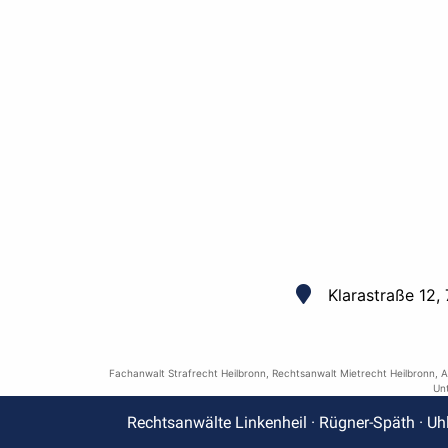
Klarastraße 12,
Fachanwalt Strafrecht Heilbronn
,
Rechtsanwalt Mietrecht Heilbronn
,
A
Un
Rechtsanwälte Linkenheil · Rügner-Späth · Uh