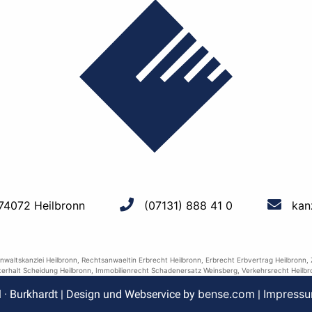
 74072 Heilbronn
(07131) 888 41 0
kan
nwaltskanzlei Heilbronn
,
Rechtsanwaeltin Erbrecht Heilbronn
,
Erbrecht Erbvertrag Heilbronn
,
terhalt Scheidung Heilbronn
,
Immobilienrecht Schadenersatz Weinsberg
,
Verkehrsrecht Heilbr
bense.com
Impress
l · Burkhardt | Design und Webservice by
|