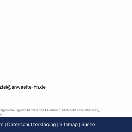
zlei@anwaelte-hn.de
Zugewinnausgleich Rechtsanwalt Heilbronn
,
Mietrecht nahe Weinsberg
,
onn
um
Datenschutzerklärung
Sitemap
Suche
|
|
|