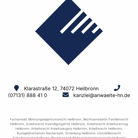
Klarastraße 12, 74072 Heilbronn
(07131) 888 41 0
kanzlei@anwaelte-hn.de
Fachanwalt Wohnungseigentumsrecht Heilbronn
,
Rechtsanwaeltin Familienrecht
Heilbronn
,
Arbeitsrecht Kuendigungsfrist Heilbronn
,
Arbeitsrecht Arbeitsvertrag
Heilbronn
,
Arbeitsrecht Arbeitszeugnis Heilbronn
,
Arbeitsrecht Heilbronn
,
Bussgeldverfahren Neckarsulm
,
Scheidung Heilbronn
,
Immobilienrecht
Schadenersatz Heilbronn
,
Rechtsanwalt Wohnungseigentumsrecht Heilbronn