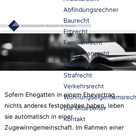
Abfindungsrechner
Baurecht
Erbrecht
Familienrecht
Immobilienrecht
Mietrecht
Strafrecht
Verkehrsrecht
Sofern Ehegatten in einem Ehevertrag
Wohnungseigentumsrech
nichts anderes festgehalten haben, leben
Die Mitarbeiter
sie automatisch in einer
Kontakt
Zugewinngemeinschaft. Im Rahmen einer